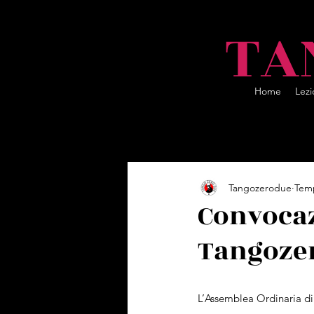
TA
Home
Lezi
All Posts
Tangozerodue
Temp
Convocaz
Tangozero
L’Assemblea Ordinaria di