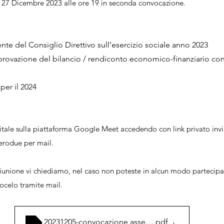
 27 Dicembre 2023 alle ore 19 in seconda convocazione.
ente del Consiglio Direttivo sull’esercizio sociale anno 2023
provazione del bilancio / rendiconto economico-finanziario co
 per il 2024
igitale sulla piattaforma Google Meet accedendo con link privato inv
erodue per mail.
riunione vi chiediamo, nel caso non poteste in alcun modo partecipa
ocelo tramite mail.
20231205-convocazione assemblea ordinaria
.pdf