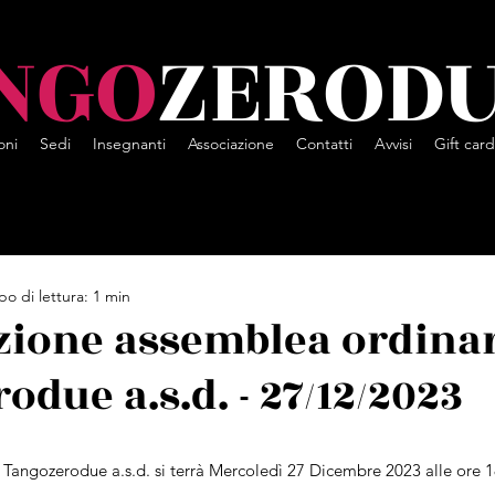
NGO
ZEROD
oni
Sedi
Insegnanti
Associazione
Contatti
Avvisi
Gift card
o di lettura: 1 min
ione assemblea ordina
due a.s.d. - 27/12/2023
 Tangozerodue a.s.d. si terrà Mercoledì 27 Dicembre 2023 alle ore 1