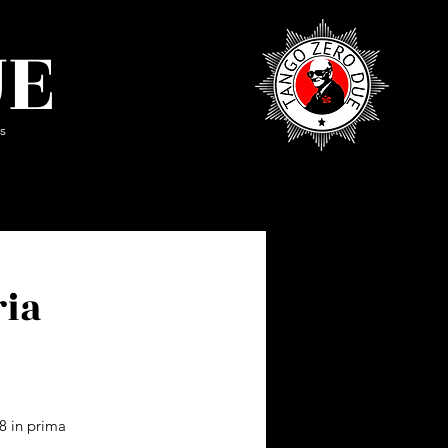
UE
s
ria
8 in prima 