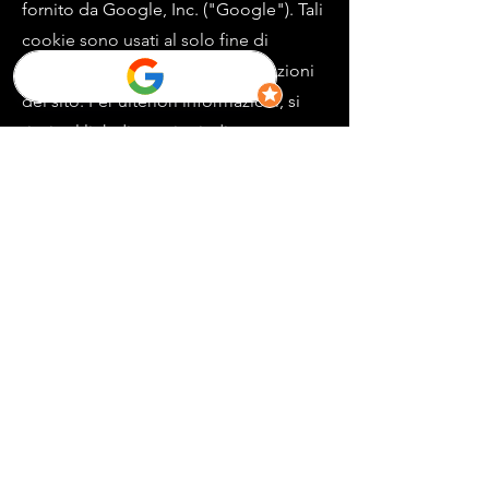
fornito da Google, Inc. ("Google"). Tali
cookie sono usati al solo fine di
monitorare e migliorare le prestazioni
del sito. Per ulteriori informazioni, si
rinvia al link di seguito indicato:
https://www.google.it/policies/privacy/
partners/
L'utente può disabilitare in modo
selettivo l'azione di Google Analytics
installando sul proprio browser la
componente di opt-out fornito da
Google. Per disabilitare l'azione di
Google Analytics, si rinvia al link di
seguito indicato:
https://tools.google.com/dlpage/gao
ptout