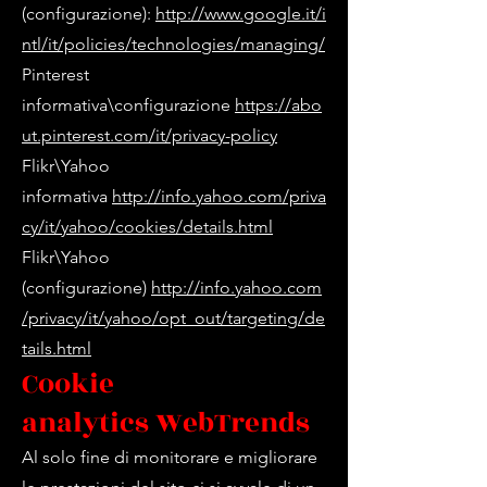
(configurazione):
http://www.google.it/i
ntl/it/policies/technologies/managing/
Pinterest
informativa\configurazione
https://abo
ut.pinterest.com/it/privacy-policy
Flikr\Yahoo
informativa
http://info.yahoo.com/priva
cy/it/yahoo/cookies/details.html
Flikr\Yahoo
(configurazione)
http://info.yahoo.com
/privacy/it/yahoo/opt_out/targeting/de
tails.html
Cookie
analytics
WebTrends
Al solo fine di monitorare e migliorare